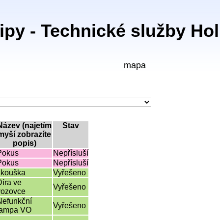
ipy - Technické služby Hol
mapa
Název (najetím
Stav
myší zobrazíte
popis)
Pokus
Nepřísluší
Pokus
Nepřísluší
zkouška
Vyřešeno
Díra ve
Vyřešeno
vozovce
Nefunkční
Vyřešeno
lampa VO