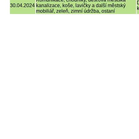
30.04.2024
kanalizace, koše, lavičky a další městský
mobiliář, zeleň, zimní údržba, ostaní